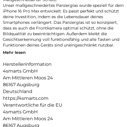
Unser maßgeschneidertes Panzerglas wurde speziell für dein
iPhone 16 Pro Max entwickelt. Es passt perfekt und schützt
deine Investition, indem es die Lebensdauer deines
Smartphones verlängert. Das Panzerglas ist so konzipiert,
dass es auch die Frontkamera optimal schützt, ohne die
Bildqualität zu beeinträchtigen. Außerdem bleibt die
Gesichtserkennung voll funktionsfähig und alle Tasten und
Funktionen deines Geräts sind uneingeschränkt nutzbar.
Mehr lesen
Einfache Montage:
Unser Second Glass ist nicht nur robust, sondern auch
Herstellerinformation
einfacher zu montieren wie eine Panzerfolie. Mit dem
4smarts GmbH
mitgelieferten Montagerahmen lässt sich das Schutzglas
exakt positionieren und dank des Reinigungssets staubfrei
Am Mittleren Moos 24
anbringen. Und wenn es Zeit ist, das Glas auszutauschen, ist
86167 Augsburg
das genauso einfach. Mit unserem Second Glas erhältst du
Deutschland
einen effektiven und benutzerfreundlichen Schutz für das
https://4smarts.com
Display deines Mobilgeräts.
Verantwortliche für die EU
Kristallklare Qualität:
4smarts GmbH
Der Displayschutz bietet nicht nur optimalen Schutz für dein
Am Mittleren Moos 24
Smartphone, sondern garantiert auch die uneingeschränkte
86167 Augsburg
Nutzung des Touchscreens. Trotz seiner Robustheit bleibt