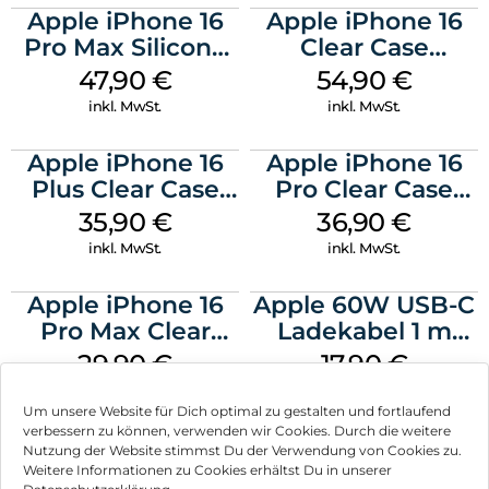
Apple iPhone 16
Apple iPhone 16
Pro Max Silicone
Clear Case
Case MagSafe
MagSafe
47,90
€
54,90
€
Black
Transparent
inkl. MwSt.
inkl. MwSt.
Apple iPhone 16
Apple iPhone 16
Plus Clear Case
Pro Clear Case
MagSafe
MagSafe
35,90
€
36,90
€
Transparent
Transparent
inkl. MwSt.
inkl. MwSt.
Apple iPhone 16
Apple 60W USB-C
Pro Max Clear
Ladekabel 1 m
Case MagSafe
Weiß
29,90
€
17,90
€
Transparent
inkl. MwSt.
inkl. MwSt.
Um unsere Website für Dich optimal zu gestalten und fortlaufend
verbessern zu können, verwenden wir Cookies. Durch die weitere
Nutzung der Website stimmst Du der Verwendung von Cookies zu.
Weitere Informationen zu Cookies erhältst Du in unserer