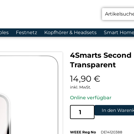
bles
Festnetz
Kopfhörer & Headsets
Smart Hom
4Smarts Second 
Transparent
14,90
€
inkl. MwSt.
Online verfügbar
In den Waren
WEEE Reg No
DE14120388