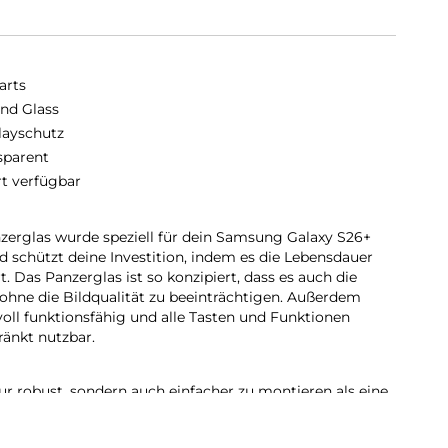
arts
nd Glass
layschutz
sparent
rt verfügbar
erglas wurde speziell für dein Samsung Galaxy S26+
nd schützt deine Investition, indem es die Lebensdauer
 Das Panzerglas ist so konzipiert, dass es auch die
ohne die Bildqualität zu beeinträchtigen. Außerdem
voll funktionsfähig und alle Tasten und Funktionen
ränkt nutzbar.
ur robust, sondern auch einfacher zu montieren als eine
erten Reinigungsset lässt sich das Schutzglas staubfrei
t, das Glas auszutauschen, ist das genauso einfach. Mit