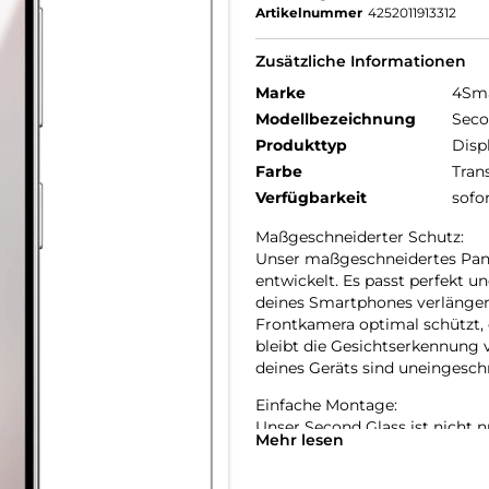
Artikelnummer
4252011913312
Zusätzliche Informationen
Marke
4Sm
Modellbezeichnung
Seco
Produkttyp
Disp
Farbe
Tran
Verfügbarkeit
sofo
Maßgeschneiderter Schutz:
Unser maßgeschneidertes Panz
entwickelt. Es passt perfekt u
deines Smartphones verlängert.
Frontkamera optimal schützt, 
bleibt die Gesichtserkennung 
deines Geräts sind uneingesch
Einfache Montage:
Unser Second Glass ist nicht n
Mehr lesen
Panzerfolie. Mit dem mitgelief
anbringen. Und wenn es Zeit is