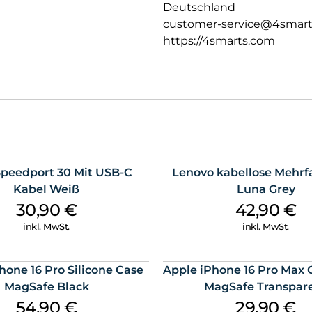
Deutschland
customer-service@4smar
https://4smarts.com
peedport 30 Mit USB-C
Lenovo kabellose Mehrf
Kabel Weiß
Luna Grey
30,90
€
42,90
€
inkl. MwSt.
inkl. MwSt.
hone 16 Pro Silicone Case
Apple iPhone 16 Pro Max 
MagSafe Black
MagSafe Transpar
54,90
€
29,90
€