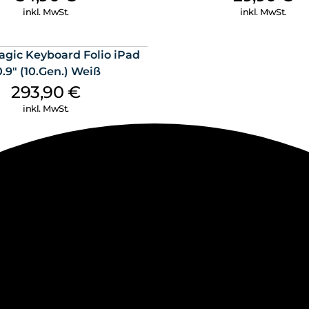
inkl. MwSt.
inkl. MwSt.
agic Keyboard Folio iPad
0.9″ (10.Gen.) Weiß
293,90
€
inkl. MwSt.