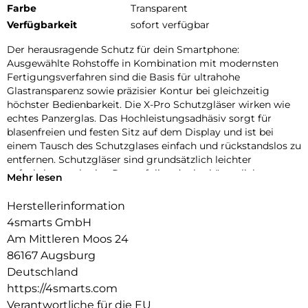
Farbe
Transparent
Verfügbarkeit
sofort verfügbar
Der herausragende Schutz für dein Smartphone:
Ausgewählte Rohstoffe in Kombination mit modernsten
Fertigungsverfahren sind die Basis für ultrahohe
Glastransparenz sowie präzisier Kontur bei gleichzeitig
höchster Bedienbarkeit. Die X-Pro Schutzgläser wirken wie
echtes Panzerglas. Das Hochleistungsadhäsiv sorgt für
blasenfreien und festen Sitz auf dem Display und ist bei
einem Tausch des Schutzglases einfach und rückstandslos zu
entfernen. Schutzgläser sind grundsätzlich leichter
aufzubringen als eine Panzerfolie oder herkömmliche
Mehr lesen
Schutzfolie. Die Gläser der X-Pro Serie sind „Case-friendly“,
d.h. kompatibel mit den gängigen Schutzhüllen.
Herstellerinformation
4smarts GmbH
Frame4smarts:
Mit dem Easy-Assist Montagerahmen geht bei der
Am Mittleren Moos 24
Anbringung des X-Pro Displayschutz „nichts mehr schief”.
86167 Augsburg
Perfekte Positionierung, blitzschnelle Montage – ein
Deutschland
Kinderspiel für alle!
https://4smarts.com
Fullcover4smarts:
Verantwortliche für die EU