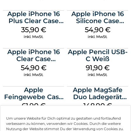
Apple iPhone 16
Apple iPhone 16
Plus Clear Case
Silicone Case
MagSafe
MagSafe Lake
35,90
€
54,90
€
Transparent
Green
inkl. MwSt.
inkl. MwSt.
Apple iPhone 16
Apple Pencil USB-
Clear Case
C Weiß
MagSafe
54,90
€
91,90
€
Transparent
inkl. MwSt.
inkl. MwSt.
Apple
Apple MagSafe
Feingewebe Case
Duo Ladegerät
iPhone 15 Pro
Weiß
61,90
€
148,90
€
MagSafe Schwarz
inkl. MwSt.
inkl. MwSt.
Um unsere Website für Dich optimal zu gestalten und fortlaufend
verbessern zu können, verwenden wir Cookies. Durch die weitere
Nutzung der Website stimmst Du der Verwendung von Cookies zu.