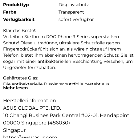
Produkttyp
Displayschutz
Farbe
Transparent
Verfügbarkeit
sofort verfügbar
Klar das Beste!:
Verleihen Sie Ihrem ROG Phone 9 Series superstarken
Schutz! Diese ultradünne, ultraklare Schutzfolie gegen
Fingerabdrücke fühlt sich an, als wäre nichts auf Ihrem
Telefon, bietet ihm aber einen hervorragenden Schutz. Sie ist
sogar mit einer antibakteriellen Beschichtung versehen, um
Ungeziefer fernzuhalten.
Gehärtetes Glas:
Die antibakterielle Displayschutzfolie besteht aus
Mehr lesen
widerstandsfähigem Glas – mit einer Härte von 9H – und
deckt einen 2,5D-Bildschirm vollständig ab. Die doppelte
Herstellerinformation
Härtung und die Kantenbehandlung verleihen dem Glas
ASUS GLOBAL PTE. LTD.
mehr Festigkeit, um Ihr Telefon vor unvermeidlichen
Unfällen zu schützen.
10 Changi Busines Park Central #02-01, Handapoint
00000 Singapore (486030)
Wirksamer antibakterieller Schutz:
Singapur
Damit Ihr Handy hygienisch bleibt, haben wir eine
https://www.asus.com
antibakterielle Beschichtung auf die Displayschutzfolie