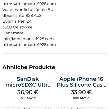
TADELLOSE UND PERFEKTE BILDSCHIRM BEDIENUNG:
https://dbramante1928.com
Die präzise Berührungsempfindlichkeit reagiert wie der
Verantwortliche für die EU
eigene Bildschirm Ihres Telefons. eco-shield ist mit nur 0,4
dbramante1928 ApS
mm sehr dünn.
Bygmarken 2A
3650 Oelstykke
Dänemark
info@dbramante1928.com
https://dbramante1928.com
Ähnliche Produkte
SanDisk
Apple iPhone 16
microSDXC Ultra
Plus Silicone Case
128 GB + Adapter
MagSafe Lake
36,90
€
33,90
€
Mobile
Green
inkl. MwSt.
inkl. MwSt.