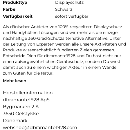
Produkttyp
Displayschutz
Farbe
Schwarz
Verfügbarkeit
sofort verfügbar
Als dänischer Anbieter von 100% recyceltem Displayschutz
und Handyhüllen Lösungen sind wir mehr als die einzige
nachhaltige 360-Grad-Schutzalternative Alternative. Unter
der Leitung von Experten werden alle unsere Aktivitäten und
Produkte wissenschaftlich fundierten Zielen gemessen.
Entscheide Dich für dbramante1928 und Du hast nicht nur
einen außergewöhnlichen Geräteschutz, sondern Du wirst
damit auch zu einem wichtigen Akteur in einem Wandel
zum Guten für die Natur.
Mehr lesen
100% RECYCELTES PLASTIK:
Wir verwenden ausschließlich GRS zertifizierten recycelten
Herstellerinformation
Kunststoff. So wissen wir mit wir mit Sicherheit, dass unsere
dbramante1928 ApS
Produkte das sind, was wir sagen.
Bygmarken 2 A
BRICHT NICHT WIE GLAS:
3650 Oelstykke
Displayschutz, der so lange hält wie Dein Handy oder Tablet.
Dänemark
Das spart Geld und Ressourcen.
webshop@dbramante1928.com