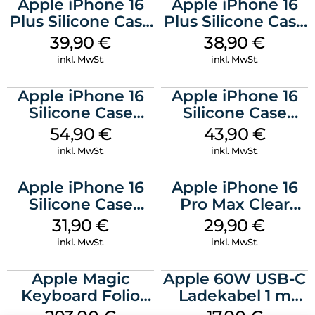
Apple iPhone 16
Apple iPhone 16
Plus Silicone Case
Plus Silicone Case
MagSafe Plum
MagSafe Denim
39,90
€
38,90
€
inkl. MwSt.
inkl. MwSt.
Apple iPhone 16
Apple iPhone 16
Silicone Case
Silicone Case
MagSafe Black
MagSafe Plum
54,90
€
43,90
€
inkl. MwSt.
inkl. MwSt.
Apple iPhone 16
Apple iPhone 16
Silicone Case
Pro Max Clear
MagSafe Fuchsia
Case MagSafe
31,90
€
29,90
€
Transparent
inkl. MwSt.
inkl. MwSt.
Apple Magic
Apple 60W USB-C
Keyboard Folio
Ladekabel 1 m
iPad 10.9″ (10.Gen.)
Weiß