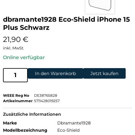
dbramante1928 Eco-Shield iPhone 15
Plus Schwarz
21,90
€
inkl. MwSt.
Online verfügbar
In den Warenkorb
Jetzt kaufen
WEEE Reg No
DE38765828
Artikelnummer
5711428019257
Zusätzliche Informationen
Marke
Dbramante1928
Modellbezeichnung
Eco-Shield