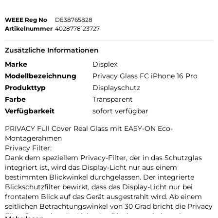
WEEE Reg No
DE38765828
Artikelnummer
4028778123727
Zusätzliche Informationen
Marke
Displex
Modellbezeichnung
Privacy Glass FC iPhone 16 Pro
Produkttyp
Displayschutz
Farbe
Transparent
Verfügbarkeit
sofort verfügbar
PRIVACY Full Cover Real Glass mit EASY-ON Eco-
Montagerahmen
Privacy Filter:
Dank dem speziellem Privacy-Filter, der in das Schutzglas
integriert ist, wird das Display-Licht nur aus einem
bestimmten Blickwinkel durchgelassen. Der integrierte
Blickschutzfilter bewirkt, dass das Display-Licht nur bei
frontalem Blick auf das Gerät ausgestrahlt wird. Ab einem
seitlichen Betrachtungswinkel von 30 Grad bricht die Privacy
Filter Protection das Licht, das Display erscheint schwarz.