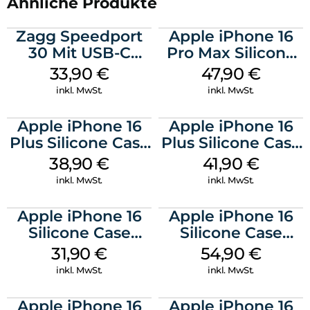
Ähnliche Produkte
Zagg Speedport
Apple iPhone 16
30 Mit USB-C
Pro Max Silicone
Kabel Weiß
Case MagSafe
33,90
€
47,90
€
Black
inkl. MwSt.
inkl. MwSt.
Apple iPhone 16
Apple iPhone 16
Plus Silicone Case
Plus Silicone Case
MagSafe Denim
MagSafe Stone
38,90
€
41,90
€
Gray
inkl. MwSt.
inkl. MwSt.
Apple iPhone 16
Apple iPhone 16
Silicone Case
Silicone Case
MagSafe Fuchsia
MagSafe Lake
31,90
€
54,90
€
Green
inkl. MwSt.
inkl. MwSt.
Apple iPhone 16
Apple iPhone 16