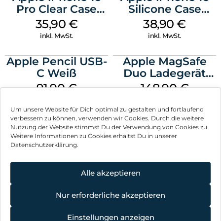
Pro Clear Case
Silicone Case
MagSafe
MagSafe
35,90
€
38,90
€
Transparent
Ultramarine
inkl. MwSt.
inkl. MwSt.
Apple Pencil USB-
Apple MagSafe
C Weiß
Duo Ladegerät
Weiß
91,90
€
148,90
€
inkl. MwSt.
inkl. MwSt.
Um unsere Website für Dich optimal zu gestalten und fortlaufend
verbessern zu können, verwenden wir Cookies. Durch die weitere
Nutzung der Website stimmst Du der Verwendung von Cookies zu.
Weitere Informationen zu Cookies erhältst Du in unserer
Datenschutzerklärung.
Impressum
AGB
Alle akzeptieren
Datenschutz
Nur erforderliche akzeptieren
Vertrag widerrufen
Einstellungen anzeigen