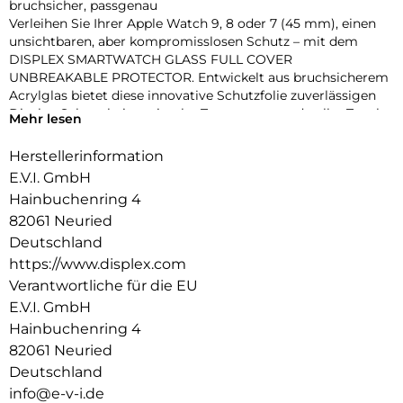
bruchsicher, passgenau
Verleihen Sie Ihrer Apple Watch 9, 8 oder 7 (45 mm), einen
unsichtbaren, aber kompromisslosen Schutz – mit dem
DISPLEX SMARTWATCH GLASS FULL COVER
UNBREAKABLE PROTECTOR. Entwickelt aus bruchsicherem
Acrylglas bietet diese innovative Schutzfolie zuverlässigen
Display-Schutz bei maximaler Transparenz und voller Touch-
Mehr lesen
Funktionalität.
Dank des vollflächig haftenden Edge-to-Edge-Designs mit
Herstellerinformation
3D-Kontur deckt die Folie das Display präzise bis zum Rand
E.V.I. GmbH
ab – perfekt für sportliche Einsätze, den Alltag oder den
Hainbuchenring 4
stilbewussten Nutzer. Eine High-Tech-Anti-Fingerprint-
82061 Neuried
Beschichtung schützt vor störenden Flecken und sorgt für
dauerhaft brillante Optik.
Deutschland
Die beiliegende Eco-Montagehilfe aus recyceltem PET (rPET)
https://www.displex.com
macht die Anbringung zum Kinderspiel: einfach, sicher,
Verantwortliche für die EU
blasenfrei – ohne Werkzeug oder Klebstoffreste.
E.V.I. GmbH
Produktvorteile im Überblick:
Hainbuchenring 4
Unzerbrechliches, stoßdämpfendes Acrylglas
3D Edge-to-Edge Kontur für nahtlose Abdeckung
82061 Neuried
Ultradünn – volle Touch-, Wisch- und Buttonfunktion
Deutschland
High-Tech-Anti-Fingerprint-Beschichtung für klare Sicht
info@e-v-i.de
Nachhaltiger Eco-Applikator (rPET) für einfache Montage