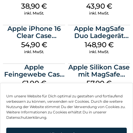
MagSafe Denim
MagSafe Plum
38,90
€
43,90
€
inkl. MwSt.
inkl. MwSt.
Apple iPhone 16
Apple MagSafe
Clear Case
Duo Ladegerät
MagSafe
Weiß
54,90
€
148,90
€
Transparent
inkl. MwSt.
inkl. MwSt.
Apple
Apple Silikon Case
Feingewebe Case
mit MagSafe
iPhone 15 Pro
iPhone 14 Pro
61,90
€
57,90
€
MagSafe Schwarz
(PRODUCT)RED
inkl. MwSt.
inkl. MwSt.
Um unsere Website für Dich optimal zu gestalten und fortlaufend
verbessern zu können, verwenden wir Cookies. Durch die weitere
Nutzung der Website stimmst Du der Verwendung von Cookies zu.
Weitere Informationen zu Cookies erhältst Du in unserer
Datenschutzerklärung.
Impressum