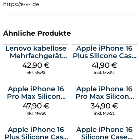
https://e-v-i.de
Kompatibel mit Apple Watch 9, 8 oder 7 (45 mm) –
passgenaue Verarbeitung
Vertrauen Sie auf langlebigen Schutz, perfektes Design und
einfache Anwendung – engineered in Germany by DISPLEX.
Ähnliche Produkte
Lenovo kabellose
Apple iPhone 16
Mehrfachgerät
Plus Silicone Case
Luna Grey
MagSafe Stone
42,90
€
41,90
€
Gray
inkl. MwSt.
inkl. MwSt.
Apple iPhone 16
Apple iPhone 16
Pro Max Silicone
Pro Max Silicone
Case MagSafe
Case MagSafe
47,90
€
34,90
€
Black
Denim
inkl. MwSt.
inkl. MwSt.
Apple iPhone 16
Apple iPhone 16
Plus Silicone Case
Silicone Case