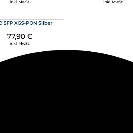
inkl. MwSt.
inkl. MwSt.
Z! SFP XGS-PON Silber
77,90
€
inkl. MwSt.