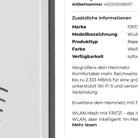
Artikelnummer
4023125028557
Zusätzliche Informationen
Marke
FRIT
Modellbezeichnung
WLA
Produkttyp
Repe
Farbe
Wei
Verfügbarkeit
sofo
Vergrößere dein Heimnetz:
Komfortabel mehr Reichweite 
bis zu 2.333 MBit/s für eine
unterstützt Wi-Fi 5 und verso
Verbindung.
Erweitere dein Heimnetz mit 
WLAN Mesh mit FRITZ! – das i
WLAN, aber intelligent: Im Me
Mehr lesen
und FRITZ!Powerline zusamme
Technologie steuert deine Ger
oder zum nächsten WLAN-Zug