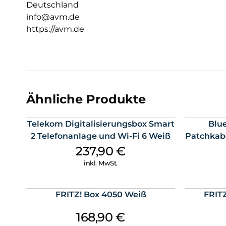
Deutschland
info@avm.de
https://avm.de
Ähnliche Produkte
Telekom Digitalisierungsbox Smart
Blu
2 Telefonanlage und Wi-Fi 6 Weiß
Patchkab
237,90
€
inkl. MwSt.
FRITZ! Box 4050 Weiß
FRITZ
168,90
€