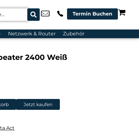
Termin Buchen
e
Netzwerk & Router
Zubehör
peater 2400 Weiß
korb
Jetzt kaufen
ta Act