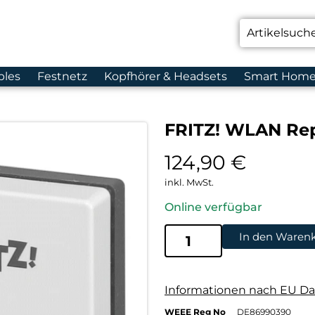
bles
Festnetz
Kopfhörer & Headsets
Smart Hom
FRITZ! WLAN Re
124,90
€
inkl. MwSt.
Online verfügbar
In den Waren
Informationen nach EU Da
WEEE Reg No
DE86990390