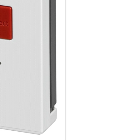
Vom WLAN einer FRITZ!Box hi
Stationen: Mit Mesh von FRITZ
Umgebungen.
Erfahre mehr über WLAN Mes
Auch per LAN verbunden:
Der FRITZ!Repeater 2400 verfü
direkt per Kabel netzwerkfähi
Konsolen.
Du kannst den FRITZ!Repeater
vom besten WLAN Mesh zu profi
Routern möglich).
Überbrücke größere Entfernung
Einfachheit und Komfort:
Für die Einrichtung des FRITZ
und FRITZ!Box verbinden sich
entsprechenden WLAN-Einstell
Solltest du einmal eine Einstel