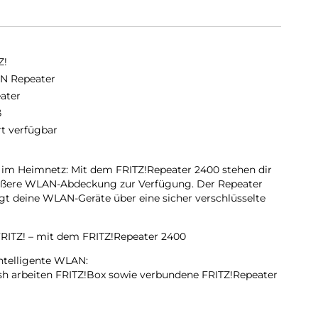
Z!
N Repeater
ater
ß
rt verfügbar
im Heimnetz: Mit dem FRITZ!Repeater 2400 stehen dir
 größere WLAN-Abdeckung zur Verfügung. Der Repeater
rgt deine WLAN-Geräte über eine sicher verschlüsselte
FRITZ! – mit dem FRITZ!Repeater 2400
ntelligente WLAN:
sh arbeiten FRITZ!Box sowie verbundene FRITZ!Repeater
n, damit du dein WLAN genießen kannst: Die Mesh-
äte intelligent in das optimal geeignete WLAN-Band
angspunkt.