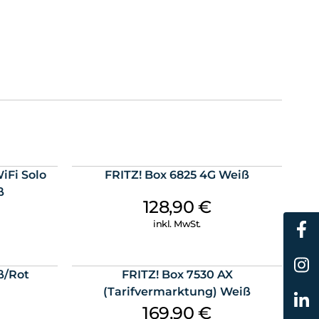
Fi Solo
FRITZ! Box 6825 4G Weiß
ß
128,90
€
inkl. MwSt.
ß/Rot
FRITZ! Box 7530 AX
(Tarifvermarktung) Weiß
169,90
€