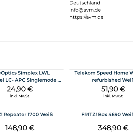
Deutschland
info@avm.de
https://avm.de
eOptics Simplex LWL
Telekom Speed Home Wi
el LC- APC Singlemode 20
refurbished Wei
m Yellow
24,90
€
51,90
€
inkl. MwSt.
inkl. MwSt.
! Repeater 1700 Weiß
FRITZ! Box 4690 Wei
148,90
€
348,90
€