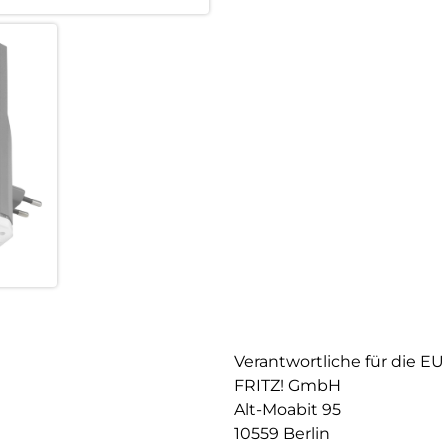
Benutzeroberfläche per Mobil
Der FRITZ!Repeater 2400 brin
Automatische Updates, Support
Dein FRITZ!Repeater erhält r
und verbesserter Sicherheit. F
kommt mit einer 5-Jahres-Gara
Und wenn du mal eine Frage has
Verantwortliche für die EU
FRITZ! GmbH
Alt-Moabit 95
10559 Berlin