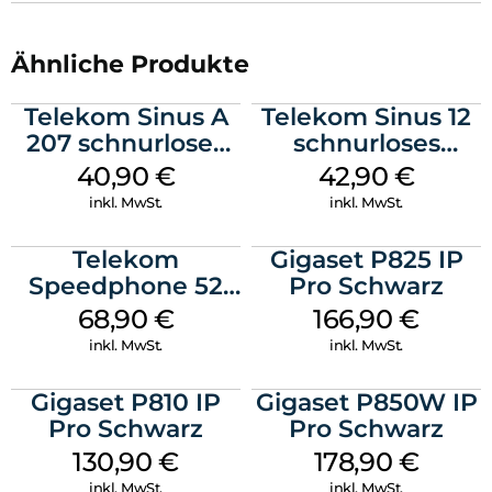
Ähnliche Produkte
Telekom Sinus A
Telekom Sinus 12
207 schnurloses
schnurloses
analog Telefon
Analog Telefon
40,90
€
42,90
€
Schwarz
Schwarz
inkl. MwSt.
inkl. MwSt.
Telekom
Gigaset P825 IP
Speedphone 52
Pro Schwarz
Schwarz
68,90
€
166,90
€
inkl. MwSt.
inkl. MwSt.
Gigaset P810 IP
Gigaset P850W IP
Pro Schwarz
Pro Schwarz
130,90
€
178,90
€
inkl. MwSt.
inkl. MwSt.