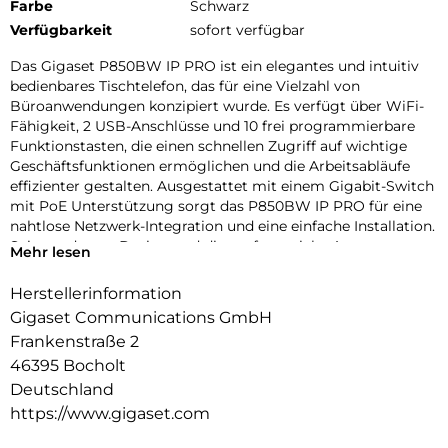
Farbe
Schwarz
Verfügbarkeit
sofort verfügbar
Das Gigaset P850BW IP PRO ist ein elegantes und intuitiv
bedienbares Tischtelefon, das für eine Vielzahl von
Büroanwendungen konzipiert wurde. Es verfügt über WiFi-
Fähigkeit, 2 USB-Anschlüsse und 10 frei programmierbare
Funktionstasten, die einen schnellen Zugriff auf wichtige
Geschäftsfunktionen ermöglichen und die Arbeitsabläufe
effizienter gestalten. Ausgestattet mit einem Gigabit-Switch
mit PoE Unterstützung sorgt das P850BW IP PRO für eine
nahtlose Netzwerk-Integration und eine einfache Installation.
Sein modernes Design und die umfangreiche Ausstattung
Mehr lesen
machen es zu einer zuverlässigen und vielseitigen Lösung
für den modernen Arbeitsplatz. Das Gigaset P850BW IP PRO
Herstellerinformation
setzt einen neuen Standard in der professionellen IP-
Gigaset Communications GmbH
Telefonie und vereint Komfort, Effizienz und moderne
Frankenstraße 2
Konnektivität.
46395 Bocholt
2-Port-Gigabit-Ethernet-Switch (RJ45) mit Power over
Deutschland
Ethernet (PoE)-Funktionalität
https://www.gigaset.com