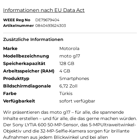
Informationen nach EU Data Act
WEEE Reg No
DE79679404
Artikelnummer
0840493624303
Zusätzliche Informationen
Marke
Motorola
Modellbezeichnung
moto g17
Speicherkapazität
128 GB
Arbeitsspeicher (RAM)
4 GB
Produkttyp
Smartphones
Bildschirmdiagonale
6,72 Zoll
Farbe
Türkis
Verfügbarkeit
sofort verfügbar
Wir präsentieren das moto g17 – für alle, die spannende
Inhalte erstellen – und für alle, die das gerne machen würden.
Der Sony LYTIA 600 50-MP-Sensor, das 5-MPUltraweitwinkel-
Objektiv und die 32-MP-Selfie-Kamera sorgen für brillante
Aufnahmen aus jedem Blickwinkel und bei allen