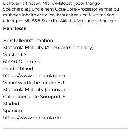
Lichtverhältnissen. Mit RAMBoost, jeder Menge
Speicherplatz und einem Octa-Core-Prozessor kannst du
mühelos Inhalte erstellen, bearbeiten und Multitasking
erledigen. Mit 55,8 Stunden Akkulaufzeit und schnellem
TurboPower-Aufladen kannst du problemlos deine
Mehr lesen
Aufnahmen und Bearbeitungssitzungen durchziehen. Schau
dir deine Creators,Reels und Videos auf einem scharfen,
Herstellerinformation
lebendigen 6,72″-Full-HD-Display mit StereoLautsprechern
Motorola Mobility (A Lenovo Company)
und Dolby Atmos-Sound an. Und das alles mit einem
Vorstadt 2
hochwertigen Look-and-Feel, und in einer Qualität, die auf
61440 Oberursel
Langlebigkeit ausgelegt ist. Das neue moto g17 ist in jeder
Hinsicht ein Gewinner.
Deutschland
https://www.motorola.com
Verantwortliche für die EU
Motorola Mobility (Lenovo)
Calle Puerto de Somport, 9
Madrid
Spanien
https://www.motorola.de