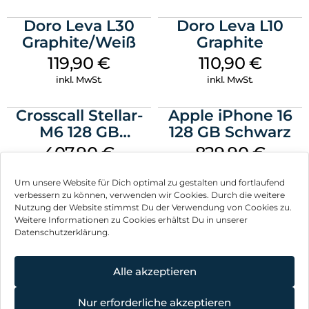
Doro Leva L30
Doro Leva L10
Graphite/Weiß
Graphite
119,90
€
110,90
€
inkl. MwSt.
inkl. MwSt.
Crosscall Stellar-
Apple iPhone 16
M6 128 GB
128 GB Schwarz
Schwarz
407,90
€
829,90
€
inkl. MwSt.
inkl. MwSt.
Um unsere Website für Dich optimal zu gestalten und fortlaufend
verbessern zu können, verwenden wir Cookies. Durch die weitere
Nutzung der Website stimmst Du der Verwendung von Cookies zu.
Weitere Informationen zu Cookies erhältst Du in unserer
Datenschutzerklärung.
Impressum
AGB
Alle akzeptieren
Datenschutz
Nur erforderliche akzeptieren