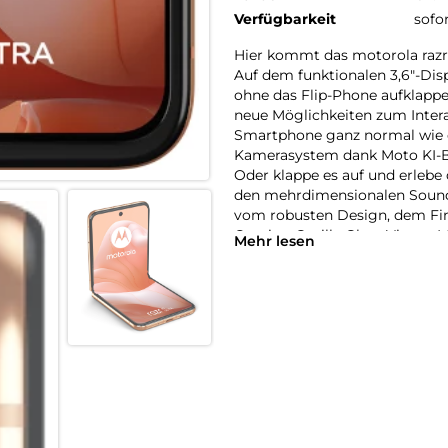
Verfügbarkeit
sofo
Hier kommt das motorola razr5
Auf dem funktionalen 3,6″-Di
ohne das Flip-Phone aufklappe
neue Möglichkeiten zum Intera
Smartphone ganz normal wie
Kamerasystem dank Moto KI-Bi
Oder klappe es auf und erlebe 
den mehrdimensionalen Sound
vom robusten Design, dem Fi
Corning Gorilla Glass Victus. 
Mehr lesen