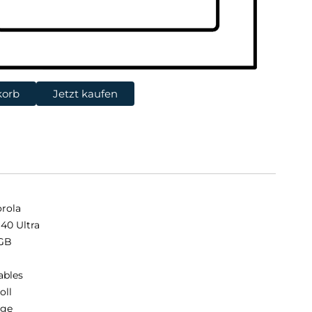
korb
Jetzt kaufen
rola
 40 Ultra
GB
B
ables
oll
nge