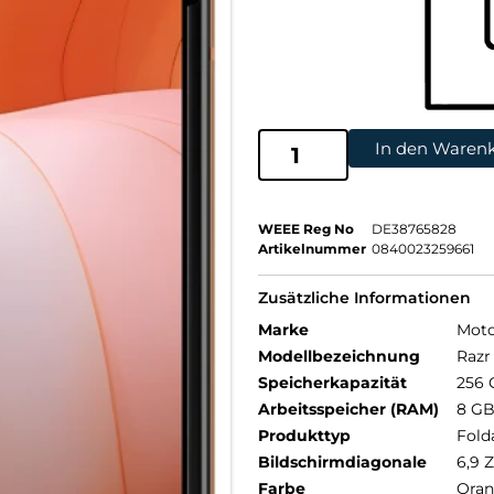
In den Waren
WEEE Reg No
DE38765828
Artikelnummer
0840023259661
Zusätzliche Informationen
Marke
Moto
Modellbezeichnung
Razr
Speicherkapazität
256 
Arbeitsspeicher (RAM)
8 G
Produkttyp
Fold
Bildschirmdiagonale
6,9 Z
Farbe
Ora