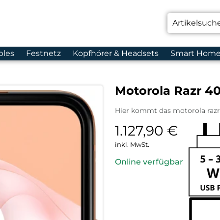
bles
Festnetz
Kopfhörer & Headsets
Smart Hom
Motorola Razr 40
Hier kommt das motorola razr5
1.127,90
€
inkl. MwSt.
Online verfügbar