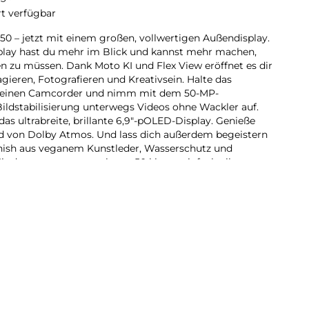
rt verfügbar
0 – jetzt mit einem großen, vollwertigen Außendisplay.
splay hast du mehr im Blick und kannst mehr machen,
n zu müssen. Dank Moto KI und Flex View eröffnet es dir
gieren, Fotografieren und Kreativsein. Halte das
 einen Camcorder und nimm mit dem 50-MP-
ldstabilisierung unterwegs Videos ohne Wackler auf.
das ultrabreite, brillante 6,9″-pOLED-Display. Genieße
 von Dolby Atmos. Und lass dich außerdem begeistern
nish aus veganem Kunstleder, Wasserschutz und
Mit dem neuen motorola razr50 klappt einfach alles.