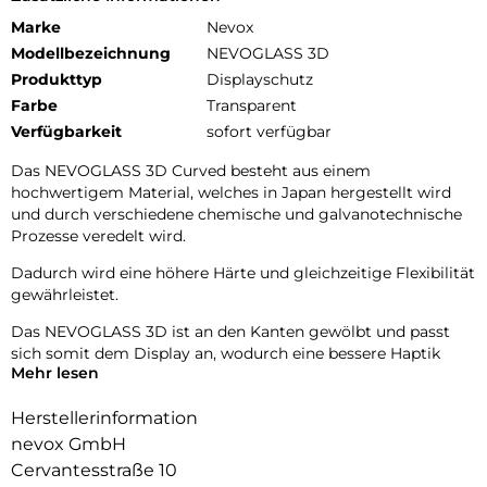
Marke
Nevox
Modellbezeichnung
NEVOGLASS 3D
Produkttyp
Displayschutz
Farbe
Transparent
Verfügbarkeit
sofort verfügbar
Das NEVOGLASS 3D Curved besteht aus einem
hochwertigem Material, welches in Japan hergestellt wird
und durch verschiedene chemische und galvanotechnische
Prozesse veredelt wird.
Dadurch wird eine höhere Härte und gleichzeitige Flexibilität
gewährleistet.
Das NEVOGLASS 3D ist an den Kanten gewölbt und passt
sich somit dem Display an, wodurch eine bessere Haptik
Mehr lesen
erzielt.
Durch die Umformungen wird das komplette Display
Herstellerinformation
zuverlässig geschützt.
nevox GmbH
Cervantesstraße 10
9H Härtegrad