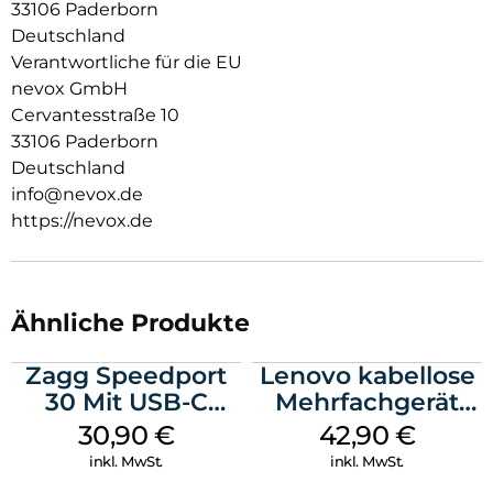
33106 Paderborn
Resistent gegen Kratzer
Deutschland
Fettabweisende Beschichtung
Verantwortliche für die EU
nevox GmbH
ULTRA-dünnes gehärtetes Glas aus Japan
Cervantesstraße 10
Keine Beeinträchtigung der Touch Bedienung
33106 Paderborn
Deutschland
Glasdicke – 0.33mm
info@nevox.de
Eckenradius – 2.5D
https://nevox.de
Material Art Crystal Klar
Ähnliche Produkte
Zagg Speedport
Lenovo kabellose
30 Mit USB-C
Mehrfachgerät
Kabel Weiß
Luna Grey
30,90
€
42,90
€
inkl. MwSt.
inkl. MwSt.