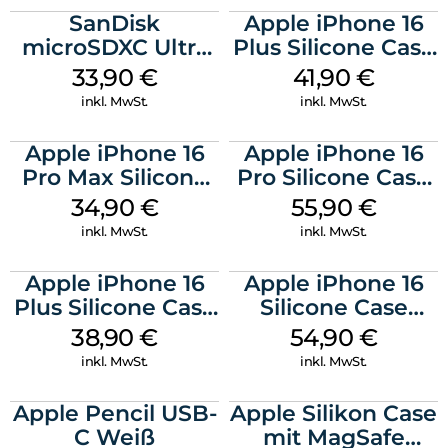
SanDisk
Apple iPhone 16
microSDXC Ultra
Plus Silicone Case
128 GB + Adapter
MagSafe Stone
33,90
€
41,90
€
Mobile
Gray
inkl. MwSt.
inkl. MwSt.
Apple iPhone 16
Apple iPhone 16
Pro Max Silicone
Pro Silicone Case
Case MagSafe
MagSafe Stone
34,90
€
55,90
€
Denim
Gray
inkl. MwSt.
inkl. MwSt.
Apple iPhone 16
Apple iPhone 16
Plus Silicone Case
Silicone Case
MagSafe Denim
MagSafe Lake
38,90
€
54,90
€
Green
inkl. MwSt.
inkl. MwSt.
Apple Pencil USB-
Apple Silikon Case
C Weiß
mit MagSafe