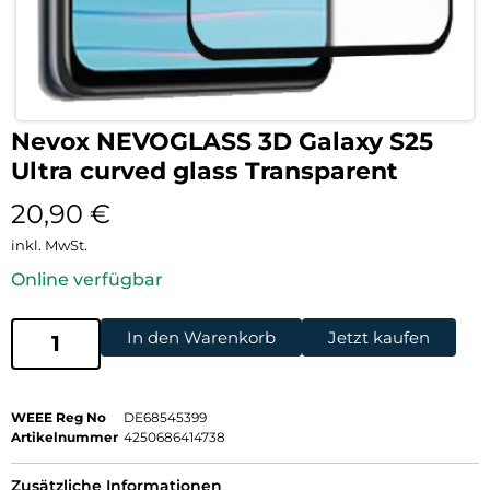
Nevox NEVOGLASS 3D Galaxy S25
Ultra curved glass Transparent
20,90
€
inkl. MwSt.
Online verfügbar
In den Warenkorb
Jetzt kaufen
WEEE Reg No
DE68545399
Artikelnummer
4250686414738
Zusätzliche Informationen