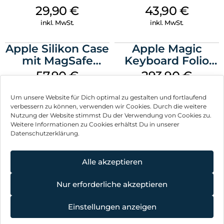
Case MagSafe
MagSafe Plum
29,90
€
43,90
€
Transparent
inkl. MwSt.
inkl. MwSt.
Apple Silikon Case
Apple Magic
mit MagSafe
Keyboard Folio
iPhone 14 Pro
iPad 10.9″ (10.Gen.)
57,90
€
293,90
€
(PRODUCT)RED
Weiß
inkl. MwSt.
inkl. MwSt.
Um unsere Website für Dich optimal zu gestalten und fortlaufend
verbessern zu können, verwenden wir Cookies. Durch die weitere
Nutzung der Website stimmst Du der Verwendung von Cookies zu.
Weitere Informationen zu Cookies erhältst Du in unserer
Datenschutzerklärung.
Impressum
AGB
Alle akzeptieren
Datenschutz
Nur erforderliche akzeptieren
Vertrag widerrufen
Einstellungen anzeigen
Hinweis zur Batterieentsorgung