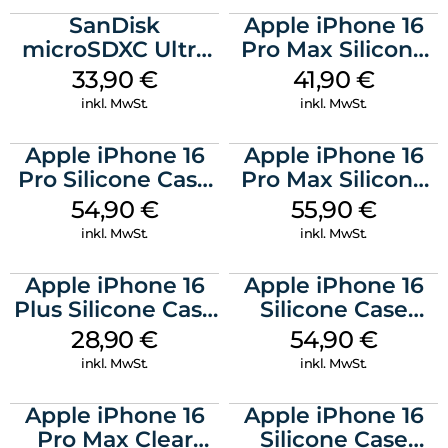
SanDisk
Apple iPhone 16
microSDXC Ultra
Pro Max Silicone
128 GB + Adapter
Case MagSafe
33,90
€
41,90
€
Mobile
Ultramarine
inkl. MwSt.
inkl. MwSt.
Apple iPhone 16
Apple iPhone 16
Pro Silicone Case
Pro Max Silicone
MagSafe Black
Case MagSafe
54,90
€
55,90
€
Stone Gray
inkl. MwSt.
inkl. MwSt.
Apple iPhone 16
Apple iPhone 16
Plus Silicone Case
Silicone Case
MagSafe Black
MagSafe Lake
28,90
€
54,90
€
Green
inkl. MwSt.
inkl. MwSt.
Apple iPhone 16
Apple iPhone 16
Pro Max Clear
Silicone Case