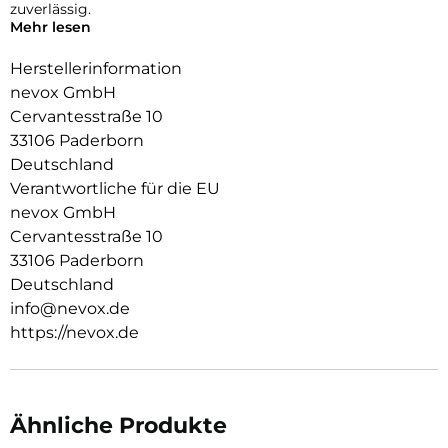
zuverlässig.
Mehr lesen
Die Fotoqualität wird nicht beeinträchtigt, zusätzlich
schützen Sie die Linsen vor Staubablagerungen in den
Herstellerinformation
Zwischenräumen.
nevox GmbH
Cervantesstraße 10
33106 Paderborn
Deutschland
Verantwortliche für die EU
nevox GmbH
Cervantesstraße 10
33106 Paderborn
Deutschland
info@nevox.de
https://nevox.de
Ähnliche Produkte