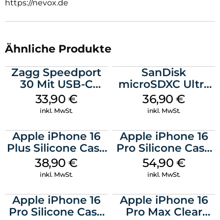
https://nevox.de
Ähnliche Produkte
Zagg Speedport
SanDisk
30 Mit USB-C
microSDXC Ultra
Kabel Weiß
128 GB + Adapter
33,90
€
36,90
€
Mobile
inkl. MwSt.
inkl. MwSt.
Apple iPhone 16
Apple iPhone 16
Plus Silicone Case
Pro Silicone Case
MagSafe Denim
MagSafe Black
38,90
€
54,90
€
inkl. MwSt.
inkl. MwSt.
Apple iPhone 16
Apple iPhone 16
Pro Silicone Case
Pro Max Clear