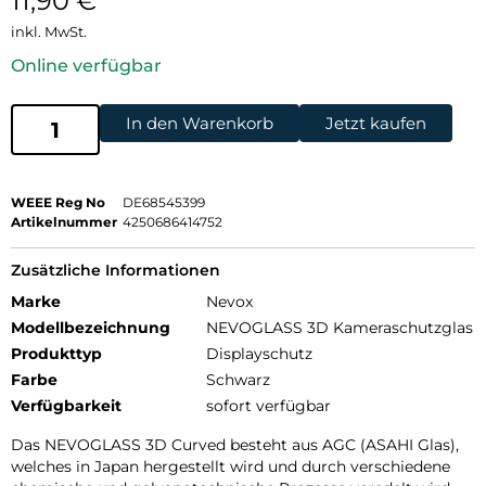
11,90
€
inkl. MwSt.
Online verfügbar
In den Warenkorb
Jetzt kaufen
WEEE Reg No
DE68545399
Artikelnummer
4250686414752
Zusätzliche Informationen
Marke
Nevox
Modellbezeichnung
NEVOGLASS 3D Kameraschutzglas
Produkttyp
Displayschutz
Farbe
Schwarz
Verfügbarkeit
sofort verfügbar
Das NEVOGLASS 3D Curved besteht aus AGC (ASAHI Glas),
welches in Japan hergestellt wird und durch verschiedene