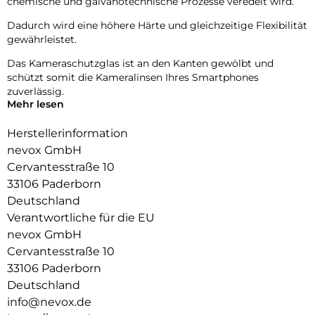
chemische und galvanotechnische Prozesse veredelt wird.
Dadurch wird eine höhere Härte und gleichzeitige Flexibilität
gewährleistet.
Das Kameraschutzglas ist an den Kanten gewölbt und
schützt somit die Kameralinsen Ihres Smartphones
zuverlässig.
Mehr lesen
Die Fotoqualität wird nicht beeinträchtigt, zusätzlich
schützen Sie die Linsen vor Staubablagerungen in den
Herstellerinformation
Zwischenräumen.
nevox GmbH
Cervantesstraße 10
9H Härtegrad
Resistent gegen Kratzer
33106 Paderborn
Fettabweisende Beschichtung
Deutschland
Verantwortliche für die EU
nevox GmbH
Cervantesstraße 10
33106 Paderborn
Deutschland
info@nevox.de