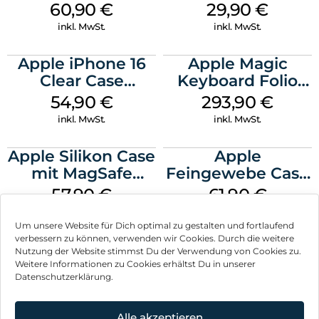
MagSafe Stone
Case MagSafe
60,90
€
29,90
€
Gray
Transparent
inkl. MwSt.
inkl. MwSt.
Apple iPhone 16
Apple Magic
Clear Case
Keyboard Folio
MagSafe
iPad 10.9″ (10.Gen.)
54,90
€
293,90
€
Transparent
Weiß
inkl. MwSt.
inkl. MwSt.
Apple Silikon Case
Apple
mit MagSafe
Feingewebe Case
iPhone 14 Pro
iPhone 15 Pro
57,90
€
61,90
€
(PRODUCT)RED
MagSafe Schwarz
inkl. MwSt.
inkl. MwSt.
Um unsere Website für Dich optimal zu gestalten und fortlaufend
verbessern zu können, verwenden wir Cookies. Durch die weitere
Nutzung der Website stimmst Du der Verwendung von Cookies zu.
Weitere Informationen zu Cookies erhältst Du in unserer
Datenschutzerklärung.
Impressum
AGB
Alle akzeptieren