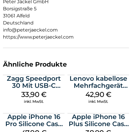
Peter Jäckel GmbH
Borsigstraße 5
31061 Alfeld
Deutschland
info@peterjaeckel.com
https://www.peterjaeckel.com
Ähnliche Produkte
Zagg Speedport
Lenovo kabellose
30 Mit USB-C
Mehrfachgerät
Kabel Weiß
Luna Grey
33,90
€
42,90
€
inkl. MwSt.
inkl. MwSt.
Apple iPhone 16
Apple iPhone 16
Pro Silicone Case
Plus Silicone Case
MagSafe Denim
MagSafe Denim