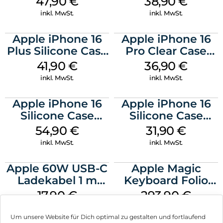
47,90
€
38,90
€
inkl. MwSt.
inkl. MwSt.
Apple iPhone 16
Apple iPhone 16
Plus Silicone Case
Pro Clear Case
MagSafe Stone
MagSafe
41,90
€
36,90
€
Gray
Transparent
inkl. MwSt.
inkl. MwSt.
Apple iPhone 16
Apple iPhone 16
Silicone Case
Silicone Case
MagSafe Black
MagSafe Fuchsia
54,90
€
31,90
€
inkl. MwSt.
inkl. MwSt.
Apple 60W USB-C
Apple Magic
Ladekabel 1 m
Keyboard Folio
Weiß
iPad 10.9″ (10.Gen.)
17,90
€
293,90
€
Weiß
inkl. MwSt.
inkl. MwSt.
Um unsere Website für Dich optimal zu gestalten und fortlaufend