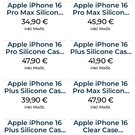
Apple iPhone 16
Apple iPhone 16
Pro Max Silicone
Pro Max Silicone
Case MagSafe
Case MagSafe
34,90
€
45,90
€
Denim
Ultramarine
inkl. MwSt.
inkl. MwSt.
Apple iPhone 16
Apple iPhone 16
Pro Silicone Case
Plus Silicone Case
MagSafe Denim
MagSafe Stone
47,90
€
41,90
€
Gray
inkl. MwSt.
inkl. MwSt.
Apple iPhone 16
Apple iPhone 16
Plus Silicone Case
Pro Max Silicone
MagSafe Plum
Case MagSafe
39,90
€
47,90
€
Black
inkl. MwSt.
inkl. MwSt.
Apple iPhone 16
Apple iPhone 16
Plus Silicone Case
Clear Case