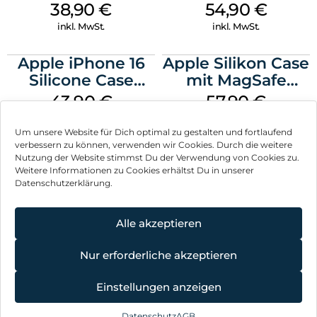
MagSafe Denim
MagSafe
38,90
€
54,90
€
Transparent
inkl. MwSt.
inkl. MwSt.
Apple iPhone 16
Apple Silikon Case
Silicone Case
mit MagSafe
MagSafe Plum
iPhone 14 Pro
43,90
€
57,90
€
(PRODUCT)RED
inkl. MwSt.
inkl. MwSt.
Um unsere Website für Dich optimal zu gestalten und fortlaufend
verbessern zu können, verwenden wir Cookies. Durch die weitere
Nutzung der Website stimmst Du der Verwendung von Cookies zu.
Weitere Informationen zu Cookies erhältst Du in unserer
Datenschutzerklärung.
Impressum
AGB
Alle akzeptieren
Datenschutz
Nur erforderliche akzeptieren
Vertrag widerrufen
Einstellungen anzeigen
Hinweis zur Batterieentsorgung
Datenschutz
AGB