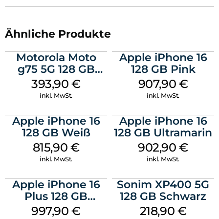
Ähnliche Produkte
Motorola Moto
Apple iPhone 16
g75 5G 128 GB
128 GB Pink
Charcoal Gray
393,90
€
907,90
€
inkl. MwSt.
inkl. MwSt.
Apple iPhone 16
Apple iPhone 16
128 GB Weiß
128 GB Ultramarin
815,90
€
902,90
€
inkl. MwSt.
inkl. MwSt.
Apple iPhone 16
Sonim XP400 5G
Plus 128 GB
128 GB Schwarz
Schwarz
997,90
€
218,90
€