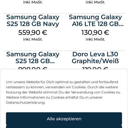
inkl. MwSt.
inkl. MwSt.
Samsung Galaxy
Samsung Galaxy
S25 128 GB Navy
A16 LTE 128 GB
Black
559,90
€
130,90
€
inkl. MwSt.
inkl. MwSt.
Samsung Galaxy
Doro Leva L30
S25 128 GB
Graphite/Weiß
Icyblue
898,90
€
119,90
€
inkl. MwSt.
inkl. MwSt.
Um unsere Website für Dich optimal zu gestalten und fortlaufend
verbessern zu können, verwenden wir Cookies. Durch die weitere
Nutzung der Website stimmst Du der Verwendung von Cookies zu.
Weitere Informationen zu Cookies erhältst Du in unserer
Datenschutzerklärung.
Impressum
AGB
Alle akzeptieren