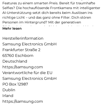
Features zu einem smarten Preis. Bereit für traumhafte
Selfies? Die hochauflösende Frontkamera mit intelligenter
AI-Unterstützung setzt dich bereits beim Auslösen ins
richtige Licht – und das ganz ohne Filter. Dich stören
Personen im Hintergrund? Mit der generativen
Bildbearbeitung kannst du Objekte auch im Nachhinein
Mehr lesen
einfach entfernen, verschieben oder in der Größe ändern.
Schon sieht dein Foto so aus, wie du es dir vorgestellt hast –
Herstellerinformation
perfekt für deinen nächsten Post. Damit dein kreativer Flow
Samsung Electronics GmbH
nicht ins Stocken gerät, performt im Inneren des Galaxy S25
Frankfurter Straße 2
FE ein Prozessor auf Flagship-Niveau. So läuft nicht nur
65760 Eschborn
deine Bild- und Videobearbeitung flüssig – mit Hilfe von
Galaxy AI-Funktionen und Google Gemini sicherst du dir
Deutschland
auch volle AI-Power für deine täglichen Aufgaben. Selbst
https://samsung.com
über die Batterielaufzeit deines Galaxy S25 FE musst du dir
Verantwortliche für die EU
so gut wie keine Gedanken machen. Der ausdauernde Akku
Samsung Electronics GmbH
ermöglicht dir, dass du jeden Moment mit deinem
PO Box 12987
Smartphone genießen kannst.
Dublin
Irland
https://samsung.com