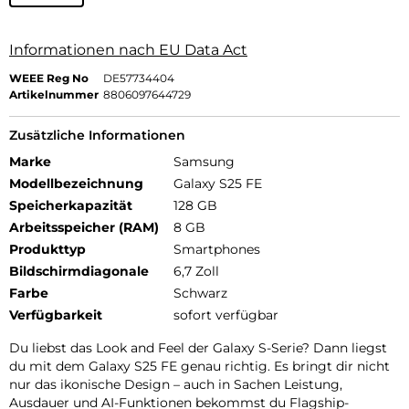
Informationen nach EU Data Act
WEEE Reg No
DE57734404
Artikelnummer
8806097644729
Zusätzliche Informationen
Marke
Samsung
Modellbezeichnung
Galaxy S25 FE
Speicherkapazität
128 GB
Arbeitsspeicher (RAM)
8 GB
Produkttyp
Smartphones
Bildschirmdiagonale
6,7 Zoll
Farbe
Schwarz
Verfügbarkeit
sofort verfügbar
Du liebst das Look and Feel der Galaxy S-Serie? Dann liegst
du mit dem Galaxy S25 FE genau richtig. Es bringt dir nicht
nur das ikonische Design – auch in Sachen Leistung,
Ausdauer und AI-Funktionen bekommst du Flagship-